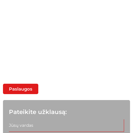
Platus metalo gaminių asortimentas. Metalų
pjaustymas ir cinkavimas. Lakštų bei profilių
valcavimas, metalo pristatymas
Paslaugos
Pateikite užklausą: