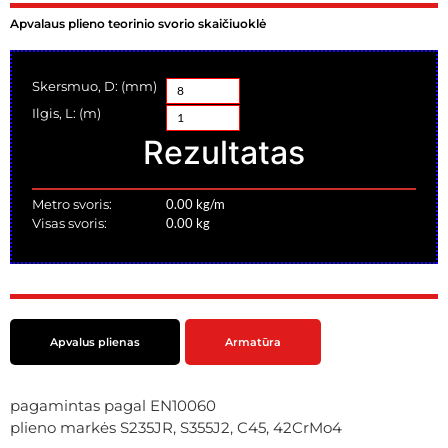
Apvalaus plieno teorinio svorio skaičiuoklė
Skersmuo, D: (mm)
Ilgis, L: (m)
Rezultatas
Metro svoris:
0.00
kg/m
Visas svoris:
0.00
kg
Apvalus plienas
Armatūra
pagamintas pagal EN10060
plieno markės S235JR, S355J2, C45, 42CrMo4