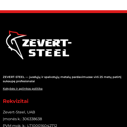
ZEVERT-STEEL — juodųjų ir spalvotųjų metalų pardavimuose virš 25 metų patirtį
sukaupę profesionalai
Kokybės ir aplinkos politika
Rekvizitai
Zevert-Steel, UAB
Įmonės k.: 306338638
PVM mok. k.: LT100016042712