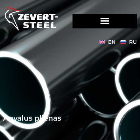
EN
RU
Apvalus plienas