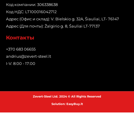
Код компании: 306338638
Код НДС: LT100016042712
Адрес (Офис и склад): V. Bielskio g. 32A, Šiauliai, LT- 76147
Адрес (Для почты): Žalgirio g. 8, Šauliai LT-77137
Контакты
+370 683 06655
andrius@zevert-steel.lt
I-V: 8:00 - 17:00
Zevert-Steel Ltd. 2024 © All Rights Reserved
Solution: EasyBuy.lt