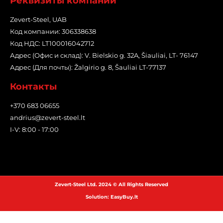
Реквизиты компании
Zevert-Steel, UAB
Код компании: 306338638
Код НДС: LT100016042712
Адрес (Офис и склад): V. Bielskio g. 32A, Šiauliai, LT- 76147
Адрес (Для почты): Žalgirio g. 8, Šauliai LT-77137
Контакты
+370 683 06655
andrius@zevert-steel.lt
I-V: 8:00 - 17:00
Zevert-Steel Ltd. 2024 © All Rights Reserved
Solution: EasyBuy.lt