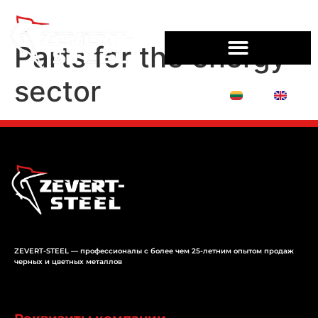
Parts for the energy
sector
LT
EN
ZEVERT-STEEL — профессионалы с более чем 25-летним опытом продаж
черных и цветных металлов